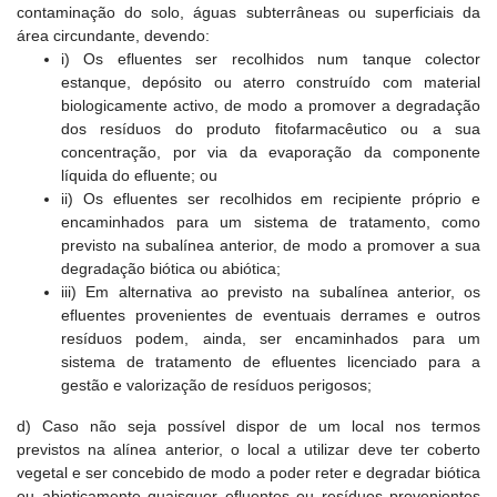
contaminação do solo, águas subterrâneas ou superficiais da
área circundante, devendo:
i) Os efluentes ser recolhidos num tanque colector
estanque, depósito ou aterro construído com material
biologicamente activo, de modo a promover a degradação
dos resíduos do produto fitofarmacêutico ou a sua
concentração, por via da evaporação da componente
líquida do efluente; ou
ii) Os efluentes ser recolhidos em recipiente próprio e
encaminhados para um sistema de tratamento, como
previsto na subalínea anterior, de modo a promover a sua
degradação biótica ou abiótica;
iii) Em alternativa ao previsto na subalínea anterior, os
efluentes provenientes de eventuais derrames e outros
resíduos podem, ainda, ser encaminhados para um
sistema de tratamento de efluentes licenciado para a
gestão e valorização de resíduos perigosos;
d) Caso não seja possível dispor de um local nos termos
previstos na alínea anterior, o local a utilizar deve ter coberto
vegetal e ser concebido de modo a poder reter e degradar biótica
ou abioticamente quaisquer efluentes ou resíduos provenientes