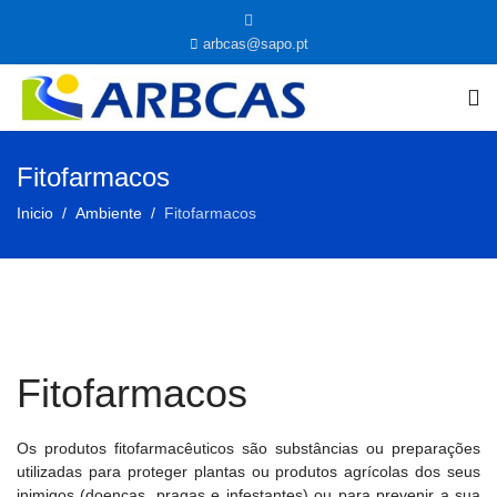
arbcas@sapo.pt
Fitofarmacos
Inicio
Ambiente
Fitofarmacos
Fitofarmacos
Os produtos fitofarmacêuticos são substâncias ou preparações
utilizadas para proteger plantas ou produtos agrícolas dos seus
inimigos (doenças, pragas e infestantes) ou para prevenir a sua